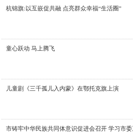
杭锦旗:以互嵌促共融 点亮群众幸福“生活圈”
童心跃动 马上腾飞
儿童剧《三千孤儿入内蒙》在鄂托克旗上演
市铸牢中华民族共同体意识促进会召开 学习市