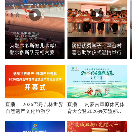
为鄂尔多斯健儿呐喊!
奖励优秀学子！罕台村
鄂尔多斯队亮相内蒙古
暖心助学仪式温情举行
自治区“十六运”
直播 ｜ 2026巴丹吉林世界
直播 ｜ 内蒙古草原休闲体
自然遗产文化旅游季
育大会暨2026兴安盟那达
慕开幕式