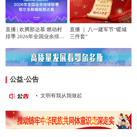
直播 | 欢腾那达慕 燃动村
直播 ｜ 八一建军节“暖城
排季 2026年全国业余排球
三件套”
联赛鄂尔多斯暖城那达慕
公益·公告
文明有我从我做起