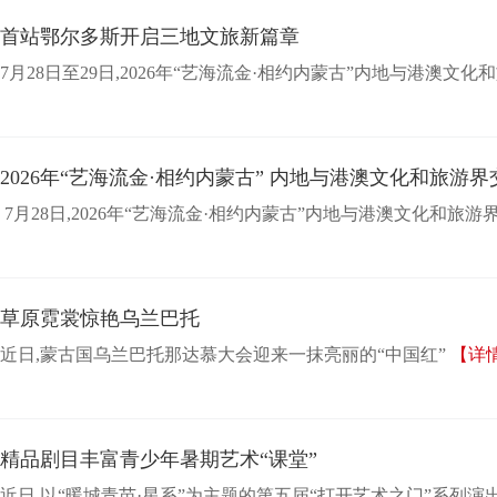
首站鄂尔多斯开启三地文旅新篇章
7月28日至29日,2026年“艺海流金·相约内蒙古”内地与港
2026年“艺海流金·相约内蒙古” 内地与港澳文化和旅游
​ 7月28日,2026年“艺海流金·相约内蒙古”内地与港澳文化和
草原霓裳惊艳乌兰巴托
近日,蒙古国乌兰巴托那达慕大会迎来一抹亮丽的“中国红”
【详
精品剧目丰富青少年暑期艺术“课堂”
近日,以“暖城青苗·星系”为主题的第五届“打开艺术之门”系列