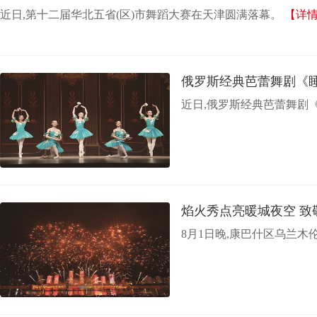
近日,第十二届华北五省(区)市舞蹈大赛在天津圆满落幕。
【详
俄罗斯经典芭蕾舞剧《
近日,俄罗斯经典芭蕾舞剧
焰火秀点亮暖城夜空 致
8月1日晚,康巴什区乌兰