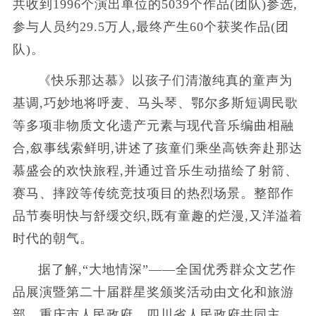
共收到1996个演出单位的5039个作品(团队)参选,
参与人员约29.5万人,最终产生60个获奖作品(团
队)。
《快乐那达慕》以孩子们清澈纯真的童声为
基调,巧妙地将呼麦、马头琴、鄂尔多斯短调民歌
等多项非物质文化遗产元素与现代音乐编曲相融
合,叙事线索鲜明,讲述了孩童们乘坐高铁奔赴那达
慕盛会的欢快旅程,并通过音乐生动描绘了射箭、
赛马、摔跤等传统竞技项目的热烈场景。整部作
品节奏明快与舒缓交织,既有童趣的烂漫,又洋溢着
时代的朝气。
据了解,“大地情深”——全国优秀群众文艺作
品展演暨第二十届群星奖颁奖活动由文化和旅游
部、重庆市人民政府、四川省人民政府共同主