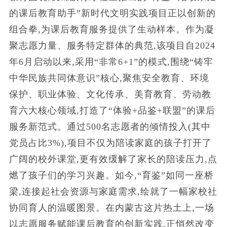
的课后教育助手”新时代文明实践项目正以创新的
组合拳,为课后教育服务提供了生动样本。作为凝
聚志愿力量、服务特定群体的典范,该项目自2024
年6月启动以来,采用“非常6+1”的模式,围绕“铸牢
中华民族共同体意识”核心,聚焦安全教育、环境
保护、职业体验、文化传承、美育教育、劳动教
育六大核心领域,打造了“体验+品鉴+联盟”的课后
服务新范式。通过500名志愿者的倾情投入(其中
党员占比3%),项目不仅为陪读家庭的孩子打开了
广阔的校外课堂,更有效缓解了家长的陪读压力,点
燃了孩子们的学习兴趣。如今,“育鉴”如同一座桥
梁,连接起社会资源与家庭需求,绘就了一幅家校社
协同育人的温暖图景。在内蒙古这片热土上,一场
以志愿服务赋能课后教育的创新实践,正悄然改变