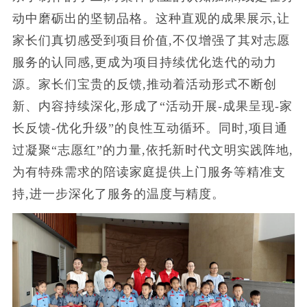
动中磨砺出的坚韧品格。这种直观的成果展示,让
家长们真切感受到项目价值,不仅增强了其对志愿
服务的认同感,更成为项目持续优化迭代的动力
源。家长们宝贵的反馈,推动着活动形式不断创
新、内容持续深化,形成了“活动开展-成果呈现-家
长反馈-优化升级”的良性互动循环。同时,项目通
过凝聚“志愿红”的力量,依托新时代文明实践阵地,
为有特殊需求的陪读家庭提供上门服务等精准支
持,进一步深化了服务的温度与精度。