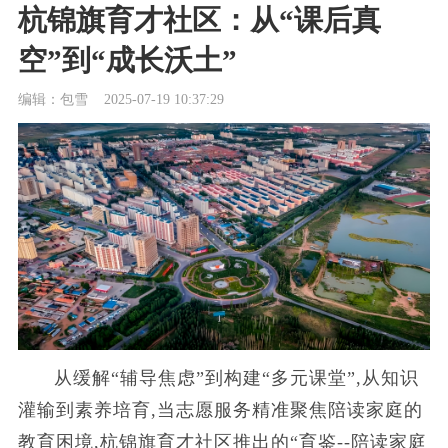
杭锦旗育才社区：从“课后真
空”到“成长沃土”
编辑：包雪
2025-07-19 10:37:29
从缓解“辅导焦虑”到构建“多元课堂”,从知识
灌输到素养培育,当志愿服务精准聚焦陪读家庭的
教育困境,杭锦旗育才社区推出的“育鉴--陪读家庭