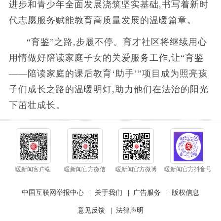
进步和青少年全面发展浇筑坚实基础,书写着新时
代志愿服务赋能教育高质量发展的温暖篇章。
“育鉴”之路,步履不停。育才社区将继续用心
用情做好陪读家庭子女的关爱服务工作,让“育鉴
——陪读家庭的课后教育‘助手’”项目成为照亮孩
子们成长之路的温暖明灯,助力他们在法治的阳光
下茁壮成长。
暖新闻客户端
暖新闻官方微信
暖新闻官方微博
暖新闻官方抖音号
中国互联网举报中心
|
关于我们
|
广告服务
|
版权信息
意见反馈
|
法律声明