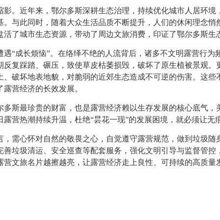
缩影。近年来，鄂尔多斯深耕生态治理，持续优化城市人居环境
基。与此同时，随着大众生活品质不断提升，人们的休闲理念悄
盘活了城市生态资源，带动了周边文旅消费，印证了鄂尔多斯生
遭遇“成长烦恼”。在络绎不绝的人流背后，诸多不文明露营行为
期反复踩踏、碾压，致使草皮枯萎损毁，破坏了原生植被景观。
土、破坏地表地貌，对脆弱的近郊生态造成不可逆的伤害。这些
了露营经济的长效发展。
尔多斯最珍贵的财富，也是露营经济赖以生存发展的核心底气，
日露营热潮持续升温，杜绝“昙花一现”的发展困境，就必须让无
言，需心怀对自然的敬畏之心，自觉遵守露营规范，做到垃圾随
完善垃圾清运、安全巡查等配套服务，强化文明引导与监督管控
露营文旅名片越擦越亮，让露营经济走上良性、可持续的高质量