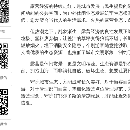
露营经济的持续走红，是城市发展与民生提质的
闲功能的公共空间，为户外休闲业态发展筑牢生态根
假，愈发契合当代人的生活需求。火热的露营业态，
但热潮之下，乱象渐生，露营经济的良性发展正
户端
垃圾、塑料废弃物，让整洁的草坪变得狼藉不堪；长
燃放烟火，埋下消防安全隐患，个别游客随意挖沙取
支着优质的生态资源，也拉低了城市文明形象，制约
露营是休闲赏景，更是文明考验。生态资源是鄂
然、拥抱山海，而非消耗自然、破坏生态。想要让夏
微信
守护城市生态，方能成就长久美好。对于游客而
游。对于管理部门而言，需细化露营点位管理规范，
露营理念，守护好鄂尔多斯的清凉绿意，才能让近郊
盛夏。
微博