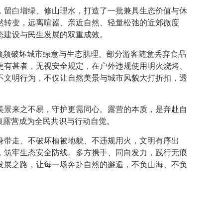
，留白增绿、修山理水，打造了一批兼具生态价值与休
然转变，远离喧嚣、亲近自然、轻量松弛的近郊微度
态建设与民生发展的双重成效。
频频破坏城市绿意与生态肌理。部分游客随意丢弃食品
更有甚者，无视安全规定，在户外违规使用明火烧烤、
不文明行为，不仅让自然美景与城市风貌大打折扣，透
美景来之不易，守护更需同心。露营的本质，是奔赴自
痕露营成为全民共识与行动自觉。
身带走、不破坏植被地貌、不违规用火，文明有序出
，筑牢生态安全防线。多方携手、同向发力，践行无痕
发展之路，让每一场奔赴自然的邂逅，不负山海、不负