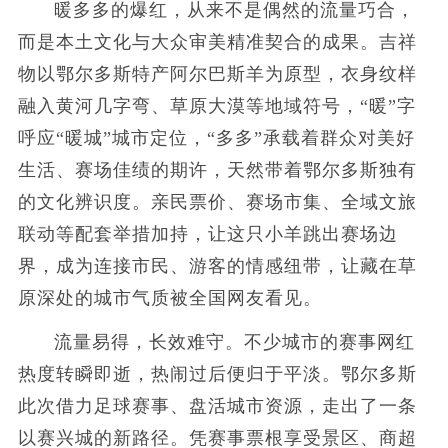
暖多多的爆红，从来不是偶然的流量巧合，
而是本土文化与大众审美精准契合的成果。吉祥
物以鄂尔多斯特产阿尔巴斯羊为原型，衣身纹样
融入黄河几字弯、草原大漠等地域符号，“暖”字
呼应“暖城”城市定位，“多多”承载着群众对美好
生活、赛场佳绩的期许，天然带着鄂尔多斯独有
的文化辨识度。亲民票价、赛场市集、全域文旅
联动等配套举措加持，让这只小羊跳出赛场边
界，成为连接市民、游客的情感纽带，让藏在草
原深处的城市气质被全国网友看见。
流量易得，长效难守。不少城市的赛事网红
热度转瞬即逝，热闹过后便归于平淡。鄂尔多斯
此次借力足球赛事、盘活城市资源，走出了一条
以赛兴城的新路径。凭赛事票根享受景区、商超