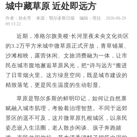
城中藏草原 近处即远方
作者：孙永芳
来源：鄂尔多斯日报
编辑：塔拉
2026-06-29
09:13:22
近期，准格尔旗美稷·长河里夜未央文化街区
的3.2万平方米城中微草原正式开放，青草铺展、
沙滩相映，露营休闲、文旅消费融为一体，让市
民在城市腹地邂逅草原风光，把“诗与远方”搬进
了日常烟火里。这方绿意空间，既是城市建设的
精致落笔，更是民生温度的生动彰显。
草原是鄂尔多斯的鲜明印记，如何让自然禀
赋融入城市肌理，考验着治理智慧。不同于远郊
景区的遥不可及，这片微草原扎根城区，以亲民
姿态嵌入生活圈，老人散步闲谈、孩子奔跑嬉