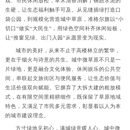
戏、市民休闲放松，草木清香消解了钢筋水泥的
生硬，让生态福利触手可及。从见缝插绿打造口
袋公园，到规模化营造城中草原，准格尔旗以“小
切口”做实“大民生”，用绿色空间补齐休闲短板，
让“推窗见绿、出门入园”从愿景变为现实。
城市的美好，从来不止于高楼林立的繁华，
更在于烟火与诗意的共生。城中微草原不只是一
片绿地，更是融合文化体验、休闲娱乐的公共空
间，串联起文旅街区与便民服务，让生态价值与
生活价值双向赋能。它摒弃了大拆大建的粗放模
式，在有限空间里精耕细作，既保留了草原地域
特色，又满足了市民多元需求，彰显着以人为本
的城市建设理念。
方寸绿地见初心，满城绿意暖人心。城中微