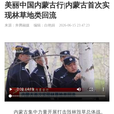
美丽中国内蒙古行|内蒙古首次实
现林草地类回流
来源：奔腾融媒
编辑：白艳娟
2026-06-15 23:47:23
内蒙古集中力量开展打击毁林毁草总体战。