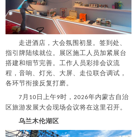
走进酒店，大会氛围初显。签到处、
指引牌陆续就位。展区
施工人员加紧展台
搭建和细节完善。工作人员彩排会议流
程，音响、灯光、大屏、走位联合调试，
各环节衔接反复打磨。
月
日上午
时，
年内蒙古自治
7
10
9
2026
区旅游发展大会现场会议将在这里召开。
乌兰木伦湖区