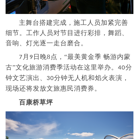
主舞台搭建完成，施工人员加紧完善
细节。工作人员对节目进行彩排，舞蹈、
音响、灯光逐一走台磨合。
月
日晚8点，“最美黄金季 畅游内蒙
7
9
古”文化旅游消费季活动在这里举办。
分
40
钟文艺演出、
分钟无人机和焰火表演，
30
现场还将发放文旅惠民消费券。
百康桥草坪