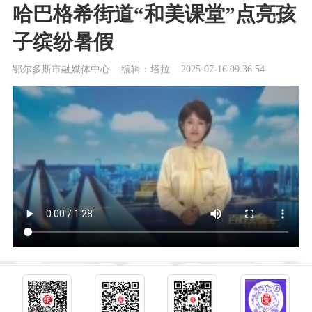
哈巴格希街道“和美课堂”点亮孩
子缤纷暑假
鄂尔多斯市融媒体中心
编辑：塔拉
2025-07-16 09:36:54